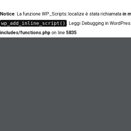
Notice
: La funzione WP_Scripts::localize è stata richiamata
in 
wp_add_inline_script()
. Leggi
Debugging in WordPres
includes/functions.php
on line
5835