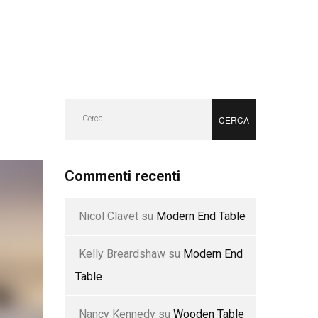
PROGETTI
LAVORA CON NOI
CONTATTI
Ricerca
per:
Commenti recenti
Nicol Clavet
su
Modern End Table
Kelly Breardshaw
su
Modern End
Table
Nancy Kennedy
su
Wooden Table