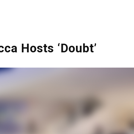
HOME
LO STUDIO
SERVIZI
cca Hosts ‘Doubt’