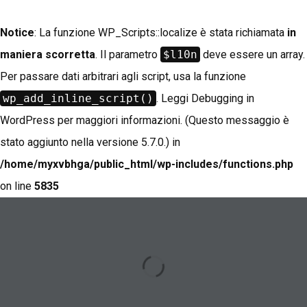
Notice
: La funzione WP_Scripts::localize è stata richiamata
in
maniera scorretta
. Il parametro
$l10n
deve essere un array.
Per passare dati arbitrari agli script, usa la funzione
wp_add_inline_script()
. Leggi
Debugging in
WordPress
per maggiori informazioni. (Questo messaggio è
stato aggiunto nella versione 5.7.0.) in
/home/myxvbhga/public_html/wp-includes/functions.php
on line
5835